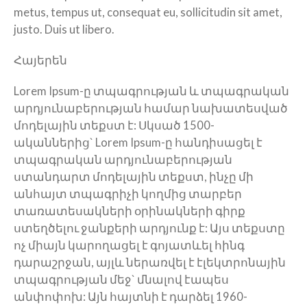
metus, tempus ut, consequat eu, sollicitudin sit amet,
justo. Duis ut libero.
Հայերեն
Lorem Ipsum-ը տպագրության և տպագրական
արդյունաբերության համար նախատեսված
մոդելային տեքստ է: Սկսած 1500-
ականներից` Lorem Ipsum-ը հանդիսացել է
տպագրական արդյունաբերության
ստանդարտ մոդելային տեքստ, ինչը մի
անհայտ տպագրիչի կողմից տարբեր
տառատեսակների օրինակների գիրք
ստեղծելու ջանքերի արդյունք է: Այս տեքստը
ոչ միայն կարողացել է գոյատևել հինգ
դարաշրջան, այլև ներառվել է էլեկտրոնային
տպագրության մեջ` մնալով էապես
անփոփոխ: Այն հայտնի է դարձել 1960-