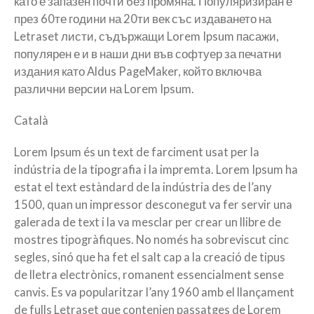
като е запазен почти без промяна. Популяризиран е
през 60те години на 20ти век със издаването на
Letraset листи, съдържащи Lorem Ipsum пасажи,
популярен е и в наши дни във софтуер за печатни
издания като Aldus PageMaker, който включва
различни версии на Lorem Ipsum.
Català
Lorem Ipsum és un text de farciment usat per la
indústria de la tipografia i la impremta. Lorem Ipsum ha
estat el text estàndard de la indústria des de l’any
1500, quan un impressor desconegut va fer servir una
galerada de text i la va mesclar per crear un llibre de
mostres tipogràfiques. No només ha sobreviscut cinc
segles, sinó que ha fet el salt cap a la creació de tipus
de lletra electrònics, romanent essencialment sense
canvis. Es va popularitzar l’any 1960 amb el llançament
de fulls Letraset que contenien passatges de Lorem