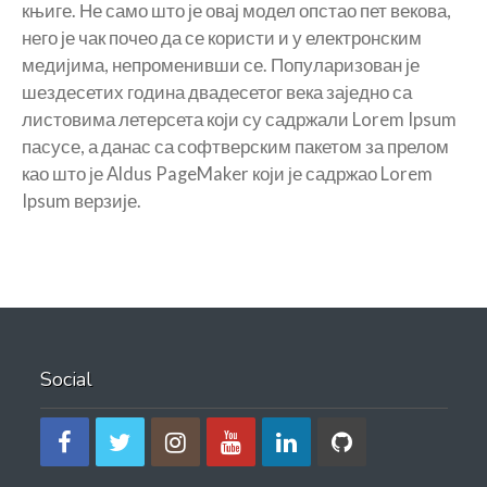
књиге. Не само што је овај модел опстао пет векова,
него је чак почео да се користи и у електронским
медијима, непроменивши се. Популаризован је
шездесетих година двадесетог века заједно са
листовима летерсета који су садржали Lorem Ipsum
пасусе, а данас са софтверским пакетом за прелом
као што је Aldus PageMaker који је садржао Lorem
Ipsum верзије.
Social