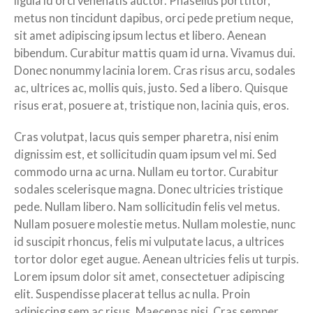
ligula id orci venenatis auctor. Phasellus porttitor,
metus non tincidunt dapibus, orci pede pretium neque,
sit amet adipiscing ipsum lectus et libero. Aenean
bibendum. Curabitur mattis quam id urna. Vivamus dui.
Donec nonummy lacinia lorem. Cras risus arcu, sodales
ac, ultrices ac, mollis quis, justo. Sed a libero. Quisque
risus erat, posuere at, tristique non, lacinia quis, eros.
Cras volutpat, lacus quis semper pharetra, nisi enim
dignissim est, et sollicitudin quam ipsum vel mi. Sed
commodo urna ac urna. Nullam eu tortor. Curabitur
sodales scelerisque magna. Donec ultricies tristique
pede. Nullam libero. Nam sollicitudin felis vel metus.
Nullam posuere molestie metus. Nullam molestie, nunc
id suscipit rhoncus, felis mi vulputate lacus, a ultrices
tortor dolor eget augue. Aenean ultricies felis ut turpis.
Lorem ipsum dolor sit amet, consectetuer adipiscing
elit. Suspendisse placerat tellus ac nulla. Proin
adipiscing sem ac risus. Maecenas nisi. Cras semper.