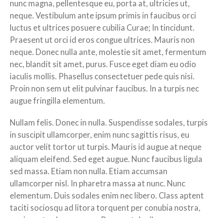
nunc magna, pellentesque eu, porta at, ultricies ut,
neque. Vestibulum ante ipsum primis in faucibus orci
luctus et ultrices posuere cubilia Curae; In tincidunt.
Praesent ut orci id eros congue ultrices. Mauris non
neque. Donec nulla ante, molestie sit amet, fermentum
nec, blandit sit amet, purus. Fusce eget diam eu odio
iaculis mollis. Phasellus consectetuer pede quis nisi.
Proin non sem ut elit pulvinar faucibus. In a turpis nec
augue fringilla elementum.
Nullam felis. Donec in nulla. Suspendisse sodales, turpis
in suscipit ullamcorper, enim nunc sagittis risus, eu
auctor velit tortor ut turpis. Mauris id augue at neque
aliquam eleifend. Sed eget augue. Nunc faucibus ligula
sed massa. Etiam non nulla. Etiam accumsan
ullamcorper nisl. In pharetra massa at nunc. Nunc
elementum. Duis sodales enim nec libero. Class aptent
taciti sociosqu ad litora torquent per conubia nostra,