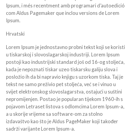
Ipsum, i més recentment amb programari d’autoedició
com Aldus Pagemaker que inclou versions de Lorem
Ipsum.
Hrvatski
Lorem Ipsum je jednostavno probni tekst koji se koristi
u tiskarskoj i slovoslagarskoj industriji. Lorem Ipsum
postoji kao industrijski standard još od 16-og stoljeća,
kada je nepoznati tiskar uzeo tiskarsku galiju slova i
posložio ih da bi napravio knjigu s uzorkom tiska. Taj je
tekst ne samo preživio pet stoljeća, već se i vinuo u
svijet elektronskog slovoslagarstva, ostajući u suštini
nepromijenjen. Postao je popularan tijekom 1960-ih s
pojavom Letraset listova s odlomcima Lorem Ipsum-a,
a u skorije vrijeme sa software-om za stolno
izdavaštvo kao što je Aldus PageMaker koji također
sadrži varijante Lorem Ipsum-a.