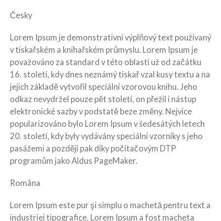
Česky
Lorem Ipsum je demonstrativní výplňový text používaný
v tiskařském a knihařském průmyslu. Lorem Ipsum je
považováno za standard v této oblasti už od začátku
16. století, kdy dnes neznámý tiskař vzal kusy textu a na
jejich základě vytvořil speciální vzorovou knihu. Jeho
odkaz nevydržel pouze pět století, on přežil i nástup
elektronické sazby v podstatě beze změny. Nejvíce
popularizováno bylo Lorem Ipsum v šedesátých letech
20. století, kdy byly vydávány speciální vzorníky s jeho
pasážemi a později pak díky počítačovým DTP
programům jako Aldus PageMaker.
Româna
Lorem Ipsum este pur şi simplu o machetă pentru text a
industriei tipografice. Lorem Ipsum a fost macheta