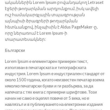
ականներին Lorem Ipsum բովանդակող Letraset
էջերի թողարկման արդյունքում, իսկ ավելի
ուշ համակարգչային տպագրության
այնպիսի ծրագրերի թողարկման
հետևանքով, ինչպիսին է Aldus PageMaker-ը,
որը ներառում է Lorem Ipsum-ի
տարատեսակներ:
Български
Lorem Ipsum е елементарен примерен текст,
използван в печатарската и типографската
индустрия. Lorem Ipsum е индустриален стандарт от
около 1500 година, когато неизвестен печатар взема
няколко печатарски букви и ги разбърква, за да
напечата с тях книга с примерни шрифтове. Този
начин не само е оцелял повече от 5 века, но е
навлязъл и в публикуването на електронни издания