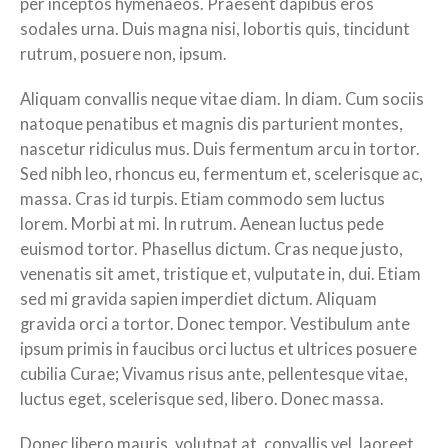
per inceptos hymenaeos. Praesent dapibus eros
sodales urna. Duis magna nisi, lobortis quis, tincidunt
rutrum, posuere non, ipsum.
Aliquam convallis neque vitae diam. In diam. Cum sociis
natoque penatibus et magnis dis parturient montes,
nascetur ridiculus mus. Duis fermentum arcu in tortor.
Sed nibh leo, rhoncus eu, fermentum et, scelerisque ac,
massa. Cras id turpis. Etiam commodo sem luctus
lorem. Morbi at mi. In rutrum. Aenean luctus pede
euismod tortor. Phasellus dictum. Cras neque justo,
venenatis sit amet, tristique et, vulputate in, dui. Etiam
sed mi gravida sapien imperdiet dictum. Aliquam
gravida orci a tortor. Donec tempor. Vestibulum ante
ipsum primis in faucibus orci luctus et ultrices posuere
cubilia Curae; Vivamus risus ante, pellentesque vitae,
luctus eget, scelerisque sed, libero. Donec massa.
Donec libero mauris, volutpat at, convallis vel, laoreet