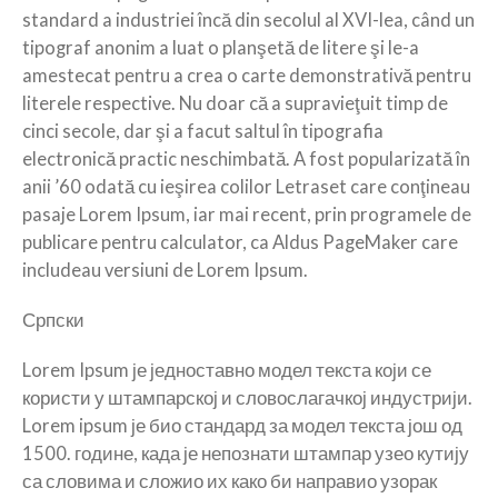
standard a industriei încă din secolul al XVI-lea, când un
tipograf anonim a luat o planşetă de litere şi le-a
amestecat pentru a crea o carte demonstrativă pentru
literele respective. Nu doar că a supravieţuit timp de
cinci secole, dar şi a facut saltul în tipografia
electronică practic neschimbată. A fost popularizată în
anii ’60 odată cu ieşirea colilor Letraset care conţineau
pasaje Lorem Ipsum, iar mai recent, prin programele de
publicare pentru calculator, ca Aldus PageMaker care
includeau versiuni de Lorem Ipsum.
Српски
Lorem Ipsum је једноставно модел текста који се
користи у штампарској и словослагачкој индустрији.
Lorem ipsum је био стандард за модел текста још од
1500. године, када је непознати штампар узео кутију
са словима и сложио их како би направио узорак