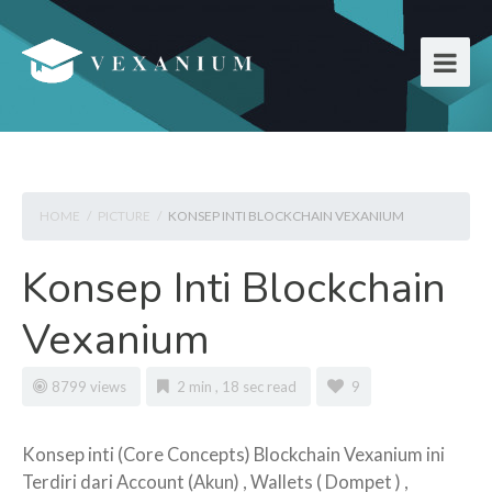
HOME
/
PICTURE
/
KONSEP INTI BLOCKCHAIN VEXANIUM
Konsep Inti Blockchain
Vexanium
8799 views
2 min , 18 sec read
9
Konsep inti (Core Concepts) Blockchain Vexanium ini
Terdiri dari Account (Akun) , Wallets ( Dompet ) ,