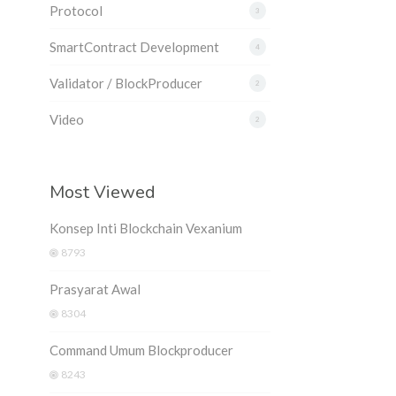
Protocol
3
SmartContract Development
4
Validator / BlockProducer
2
Video
2
Most Viewed
Konsep Inti Blockchain Vexanium
8793
Prasyarat Awal
8304
Command Umum Blockproducer
8243