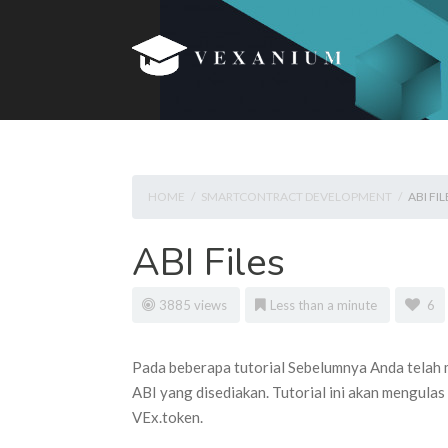
HOME
/
SMARTCONTRACT DEVELOPMENT
/
ABI FIL
ABI Files
3885 views
Less than a minute
6
Pada beberapa tutorial Sebelumnya Anda telah
ABI yang disediakan. Tutorial ini akan mengulas
VEx.token.