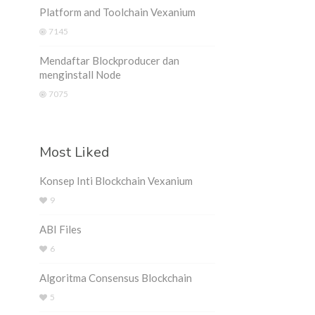
Platform and Toolchain Vexanium
7145
Mendaftar Blockproducer dan
menginstall Node
7075
Most Liked
Konsep Inti Blockchain Vexanium
9
ABI Files
6
Algoritma Consensus Blockchain
5