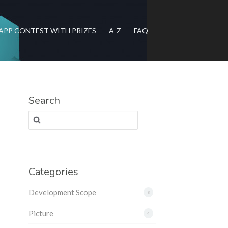
APP CONTEST WITH PRIZES
A-Z
FAQ
Search
Search for:
Categories
Development Scope
8
Picture
4