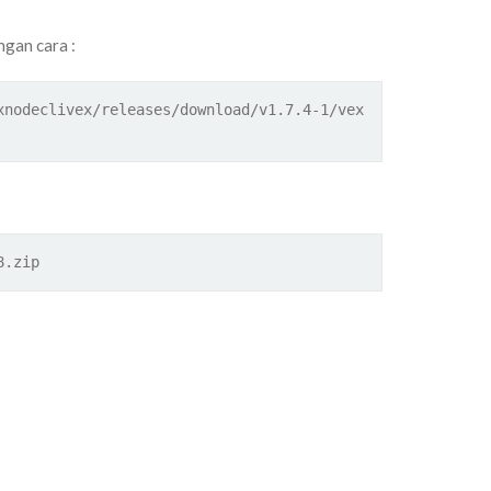
gan cara :
xnodeclivex/releases/download/v1.7.4-1/vex
8.zip