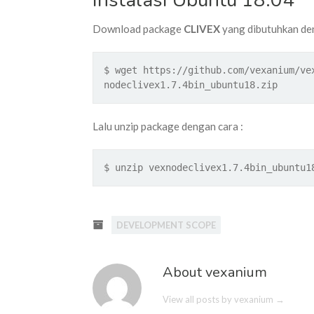
Download package
CLIVEX
yang dibutuhkan den
$ wget https://github.com/vexanium/ve
nodeclivex1.7.4bin_ubuntu18.zip
Lalu unzip package dengan cara :
$ unzip vexnodeclivex1.7.4bin_ubuntu1
DEVELOPMENT SCOPE
About vexanium
View all posts by vexanium
→