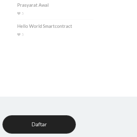
Prasyarat Awal
5
Hello World Smartcontract
5
Daftar