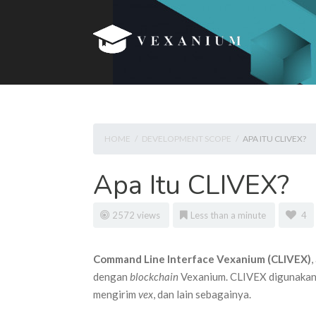
HOME
/
DEVELOPMENT SCOPE
/
APA ITU CLIVEX?
Apa Itu CLIVEX?
2572 views
Less than a minute
4
Command Line Interface Vexanium (CLIVEX)
,
dengan
blockchain
Vexanium. CLIVEX digunakan
mengirim
vex
, dan lain sebagainya.