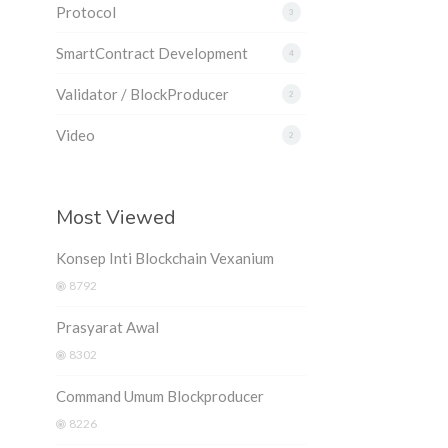
Protocol
3
SmartContract Development
4
Validator / BlockProducer
2
Video
2
Most Viewed
Konsep Inti Blockchain Vexanium
8792
Prasyarat Awal
8302
Command Umum Blockproducer
8226