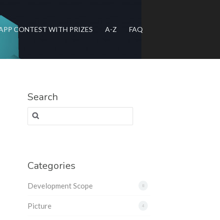
APP CONTEST WITH PRIZES
A-Z
FAQ
Search
Search for:
Categories
Development Scope
8
Picture
4