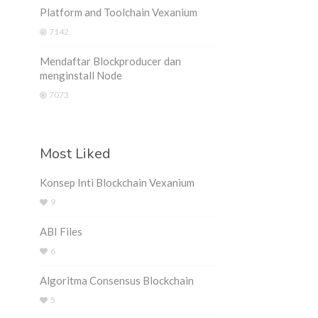
Platform and Toolchain Vexanium
7142
Mendaftar Blockproducer dan
menginstall Node
7073
Most Liked
Konsep Inti Blockchain Vexanium
9
ABI Files
6
Algoritma Consensus Blockchain
5