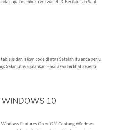
 anda dapat membuka vexwallet 3. Berikan izin Saat
on Get Table
ble.js dan isikan code di atas Setelah itu anda perlu
mjs Selanjutnya jalankan Hasil akan terlihat seperti
4 WINDOWS 10
on INSTALL UBUNTU 18.04 WINDOWS 10
Turn Windows Features On or Off. Centang Windows