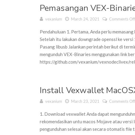
Pemasangan VEX-Binari
vexanium
March 24, 2021
Comments Off
Pendahuluan 1. Pertama, Anda perlu memasang h
Setelah itu lakukan downgrade openssl ke versi 1
Pasang libusb Jalankan perintah berikut di term
mengunduh VEX-Binaries menggunakan link beri
https://github.com/vexanium/vexnodeclivex/rel
Install Vexwallet MacOS
vexanium
March 23, 2021
Comments Off
1. Download vexwallet Anda dapat mengunduhnya
rekomendasikan untu macos Mojave atau versi l
pengunduhan selesai akan secara otomatis file te