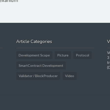
Vexanium
Article Categories
V
V
Development Scope
Picture
Protocol
3
t
SmartContract Development
(
Validator / BlockProducer
Video