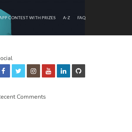
APP CONTEST WITH PRIZES
A-Z
FAQ
ocial
e Vexwallet PC
ecent Comments