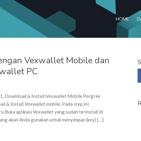
HOME
D
ngan Vexwallet Mobile dan
S
wallet PC
on Membuat VEX Account dengan Vexwallet Mobile dan Melakukan Import k
1. Download & Install Vexwallet Mobile Pergi ke
R
& Install Vexwallet mobile. Pada step ini
u Buka aplikasi Vexwallet yang sudah terinstall di
 yang akan Anda gunakan untuk menyimpan (key) […]