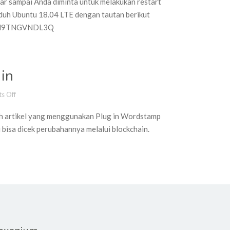
tar sampai Anda diminta untuk melakukan restart
duh Ubuntu 18.04 LTE dengan tautan berikut
d/9N9TNGVNDL3Q
in
s Off
on Testing Wordstamp Plug in
lah artikel yang menggunakan Plug in Wordstamp
 bisa dicek perubahannya melalui blockchain.