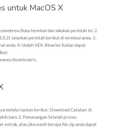
es untuk MacOS X
on Pemasangan VEX-Binaries untuk MacOS X
omebrew Buka terminal dan lakukan perintah ini. 2.
.0.2t Jalankan perintah berikut di terminal anda. 3.
inal anda. 4. Unduh VEX-Binaries Kalian dapat
kut:
eases/download/v...
X
on Install Vexwallet MacOSX
 melalui tautan berikut: Download Catatan: di
ebih baru 2. Pemasangan Setelah proses
r extrak, atau jika masih berupa file zip anda dapat