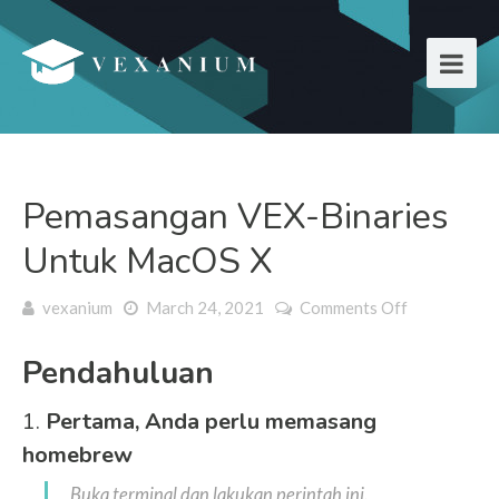
Pemasangan VEX-Binaries
Untuk MacOS X
vexanium
March 24, 2021
Comments Off
on
Pemasanga
VEX-
Pendahuluan
Binaries
untuk
1.
Pertama, Anda perlu memasang
MacOS X
homebrew
Buka terminal dan lakukan perintah ini.