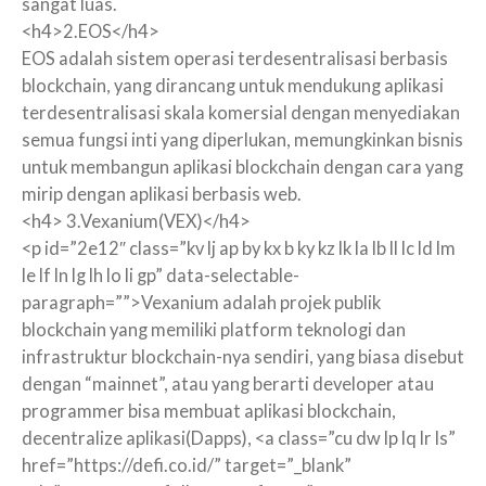
sangat luas.
<h4>2.EOS</h4>
EOS adalah sistem operasi terdesentralisasi berbasis
blockchain, yang dirancang untuk mendukung aplikasi
terdesentralisasi skala komersial dengan menyediakan
semua fungsi inti yang diperlukan, memungkinkan bisnis
untuk membangun aplikasi blockchain dengan cara yang
mirip dengan aplikasi berbasis web.
<h4> 3.Vexanium(VEX)</h4>
<p id=”2e12″ class=”kv lj ap by kx b ky kz lk la lb ll lc ld lm
le lf ln lg lh lo li gp” data-selectable-
paragraph=””>Vexanium adalah projek publik
blockchain yang memiliki platform teknologi dan
infrastruktur blockchain-nya sendiri, yang biasa disebut
dengan “mainnet”, atau yang berarti developer atau
programmer bisa membuat aplikasi blockchain,
decentralize aplikasi(Dapps), <a class=”cu dw lp lq lr ls”
href=”https://defi.co.id/” target=”_blank”