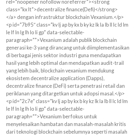
rel=”noopener nofollow noreferrer”><strong
class=”kx lt”>decentralize finance(Defi)</strong>
</a> dengan infrastruktur blockchain Vexanium.</p>
<p id=”7b95″ class=”kv lj ap by kx b ky kz lk la lb ll lc ld lm
le lf ln lg lh lo li gp” data-selectable-
paragraph=””>Vexanium adalah publik blockchain
generasi ke-3 yang dirancang untuk diimplementasikan
di berbagai jenis sektor industri guna mendapatkan
hasil yang lebih optimal dan mendapatkan audit-trail
yang lebih baik, blockchain vexanium mendukung
ekosistem decentralize application (Dapps),
decentralize finance (DeFi) serta penetrasi retail dan
periklanan yang ditargetkan untuk adopsi masal.</p>
<p id=”2c7e” class=”kv lj ap by kx b ky kz lk la lb ll lc ld lm
le lf ln lg lh lo li gp” data-selectable-
paragraph=””>Vexanium berfokus untuk
menyelesaikan hambatan dan masalah-masalah kritis
dari teknologi blockchain sebelumnya seperti masalah