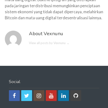
pada jaringan terdistribusi memungkinkan penciptaan
sistem ekonomi yang tidak dapat dipercaya, melahirkan
Bitcoin dan mata uang digital terdesentralisasi lainnya.
About Vexnunu
View all posts by Vexnunu
→
Social