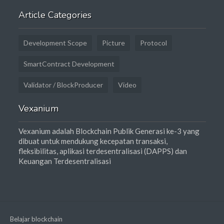
Article Categories
Development Scope
Picture
Protocol
SmartContract Development
Validator / BlockProducer
Video
Vexanium
Vexanium adalah Blockchain Publik Generasi ke-3 yang
dibuat untuk mendukung kecepatan transaksi,
fleksibilitas, aplikasi terdesentralisasi (DAPPS) dan
Keuangan Terdesentralisasi
Belajar blockchain