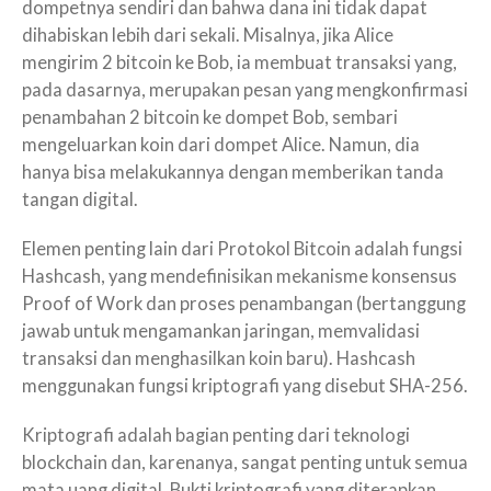
dompetnya sendiri dan bahwa dana ini tidak dapat
dihabiskan lebih dari sekali. Misalnya, jika Alice
mengirim 2 bitcoin ke Bob, ia membuat transaksi yang,
pada dasarnya, merupakan pesan yang mengkonfirmasi
penambahan 2 bitcoin ke dompet Bob, sembari
mengeluarkan koin dari dompet Alice. Namun, dia
hanya bisa melakukannya dengan memberikan tanda
tangan digital.
Elemen penting lain dari Protokol Bitcoin adalah fungsi
Hashcash, yang mendefinisikan mekanisme konsensus
Proof of Work dan proses penambangan (bertanggung
jawab untuk mengamankan jaringan, memvalidasi
transaksi dan menghasilkan koin baru). Hashcash
menggunakan fungsi kriptografi yang disebut SHA-256.
Kriptografi adalah bagian penting dari teknologi
blockchain dan, karenanya, sangat penting untuk semua
mata uang digital. Bukti kriptografi yang diterapkan